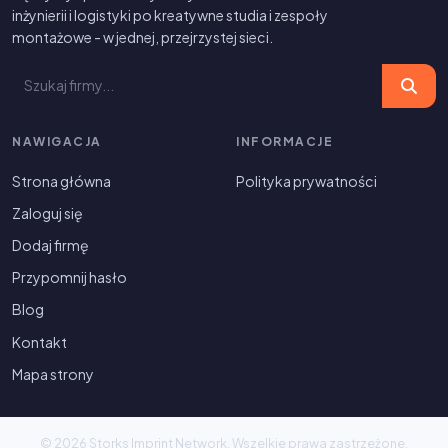
inżynierii i logistyki po kreatywne studia i zespoły
montażowe - w jednej, przejrzystej sieci.
NAWIGACJA
INFORMACJE
Strona główna
Polityka prywatności
Zaloguj się
Dodaj firmę
Przypomnij hasło
Blog
Kontakt
Mapa strony
© 2026 Storks Imprint Network. Wszelkie prawa zastrzeżone.