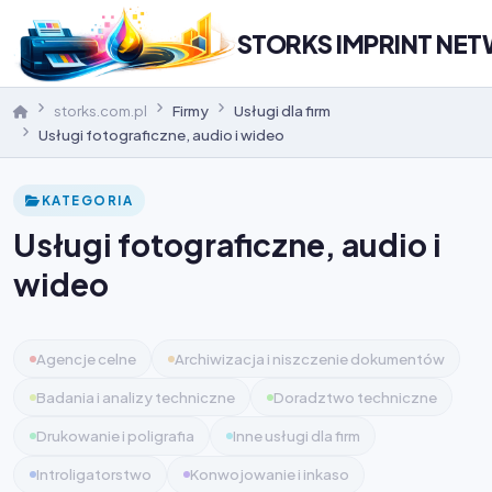
STORKS IMPRINT NE
storks.com.pl
Firmy
Usługi dla firm
Usługi fotograficzne, audio i wideo
KATEGORIA
Usługi fotograficzne, audio i
wideo
Agencje celne
Archiwizacja i niszczenie dokumentów
Badania i analizy techniczne
Doradztwo techniczne
Drukowanie i poligrafia
Inne usługi dla firm
Introligatorstwo
Konwojowanie i inkaso