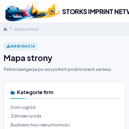
STORKS IMPRINT NE
storks.com.pl
NAWIGACJA
Mapa strony
Pełna nawigacja po wszystkich podstronach serwisu
Kategorie firm
Dom i ogród
Zdrowie i uroda
Budownictwo i nieruchomości