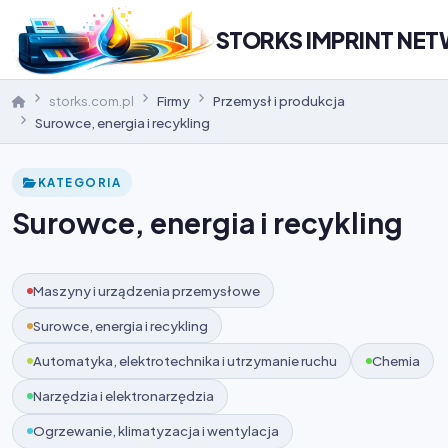
STORKS IMPRINT NE
storks.com.pl
Firmy
Przemysł i produkcja
Surowce, energia i recykling
KATEGORIA
Surowce, energia i recykling
Maszyny i urządzenia przemysłowe
Surowce, energia i recykling
Automatyka, elektrotechnika i utrzymanie ruchu
Chemia
Narzędzia i elektronarzędzia
Ogrzewanie, klimatyzacja i wentylacja