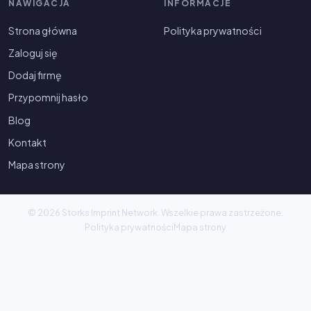
NAWIGACJA
INFORMACJE
Strona główna
Polityka prywatności
Zaloguj się
Dodaj firmę
Przypomnij hasło
Blog
Kontakt
Mapa strony
© 2026 Storks Imprint Network. Wszelkie prawa zastrzeżone.
Polityka prywatności
Mapa strony