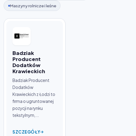
Maszyny rolnicze i leśne
Badziak
Producent
Dodatków
Krawieckich
Badziak Producent
Dodatków
Krawieckich z Łodzi to
firma o ugruntowanej
pozycji na rynku
tekstylnym,...
SZCZEGÓŁY