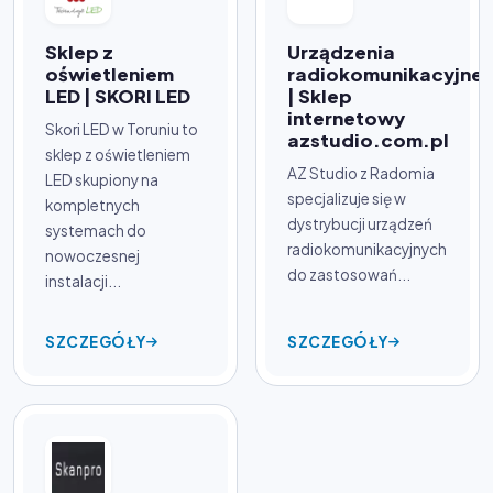
Sklep z
Urządzenia
oświetleniem
radiokomunikacyjne
LED | SKORI LED
| Sklep
internetowy
Skori LED w Toruniu to
azstudio.com.pl
sklep z oświetleniem
AZ Studio z Radomia
LED skupiony na
specjalizuje się w
kompletnych
dystrybucji urządzeń
systemach do
radiokomunikacyjnych
nowoczesnej
do zastosowań...
instalacji...
SZCZEGÓŁY
SZCZEGÓŁY