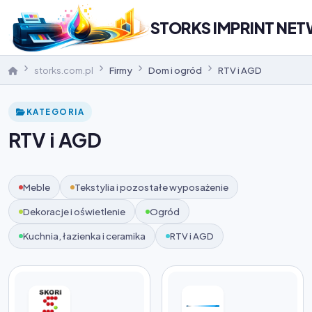
STORKS IMPRINT NE
storks.com.pl
Firmy
Dom i ogród
RTV i AGD
KATEGORIA
RTV i AGD
Meble
Tekstylia i pozostałe wyposażenie
Dekoracje i oświetlenie
Ogród
Kuchnia, łazienka i ceramika
RTV i AGD