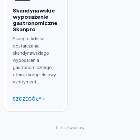
Skandynawskie
wyposażenie
gastronomiczne
Skanpro
Skanpro, lider w
dostarczaniu
skandynawskiego
wyposażenia
gastronomicznego,
oferuje kompleksowy
asortyment...
SZCZEGÓŁY
1 - 3 z 3 wpisów