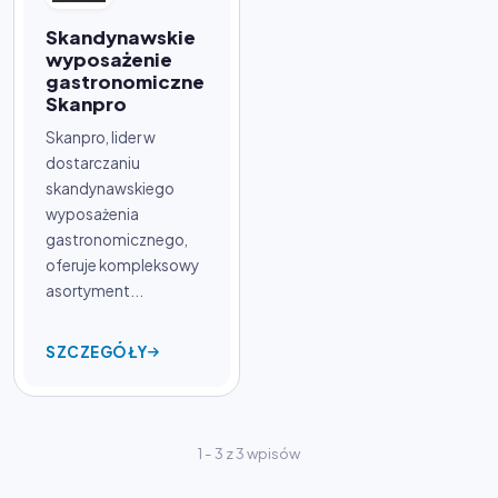
Skandynawskie
wyposażenie
gastronomiczne
Skanpro
Skanpro, lider w
dostarczaniu
skandynawskiego
wyposażenia
gastronomicznego,
oferuje kompleksowy
asortyment...
SZCZEGÓŁY
1 - 3 z 3 wpisów