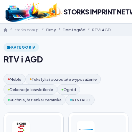
STORKS IMPRINT NE
storks.com.pl
Firmy
Dom i ogród
RTV i AGD
KATEGORIA
RTV i AGD
Meble
Tekstylia i pozostałe wyposażenie
Dekoracje i oświetlenie
Ogród
Kuchnia, łazienka i ceramika
RTV i AGD