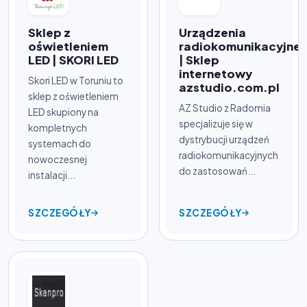
Sklep z
Urządzenia
oświetleniem
radiokomunikacyjne
LED | SKORI LED
| Sklep
internetowy
Skori LED w Toruniu to
azstudio.com.pl
sklep z oświetleniem
AZ Studio z Radomia
LED skupiony na
specjalizuje się w
kompletnych
dystrybucji urządzeń
systemach do
radiokomunikacyjnych
nowoczesnej
do zastosowań...
instalacji...
SZCZEGÓŁY
SZCZEGÓŁY