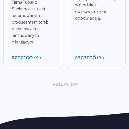
Firma Tupak z
w produkcji
Suchego Lasu jest
opakowań, które
renomowanym
odpowiadają...
producentem toreb
papierowych i
laminowanych,
oferującym...
SZCZEGÓŁY
SZCZEGÓŁY
1 - 2 z 2 wpisów