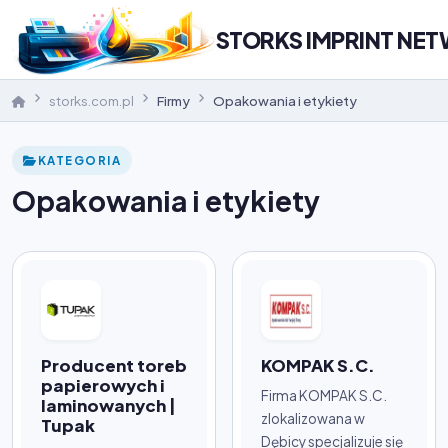
STORKS IMPRINT NE
storks.com.pl
Firmy
Opakowania i etykiety
KATEGORIA
Opakowania i etykiety
Producent toreb
KOMPAK S.C.
papierowych i
Firma KOMPAK S.C.
laminowanych |
zlokalizowana w
Tupak
Dębicy specjalizuje się