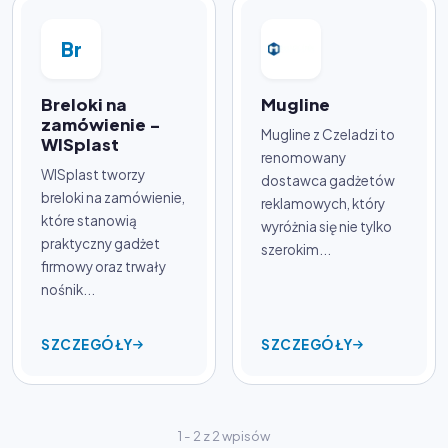
Br
Breloki na
Mugline
zamówienie -
Mugline z Czeladzi to
WISplast
renomowany
WISplast tworzy
dostawca gadżetów
breloki na zamówienie,
reklamowych, który
które stanowią
wyróżnia się nie tylko
praktyczny gadżet
szerokim...
firmowy oraz trwały
nośnik...
SZCZEGÓŁY
SZCZEGÓŁY
1 - 2 z 2 wpisów