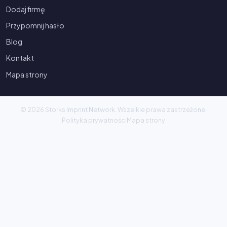
Dodaj firmę
Przypomnij hasło
Blog
Kontakt
Mapa strony
© 2026 Storks Imprint Network. Wszelkie prawa zastrzeżone.
Polityka prywatności
Mapa strony