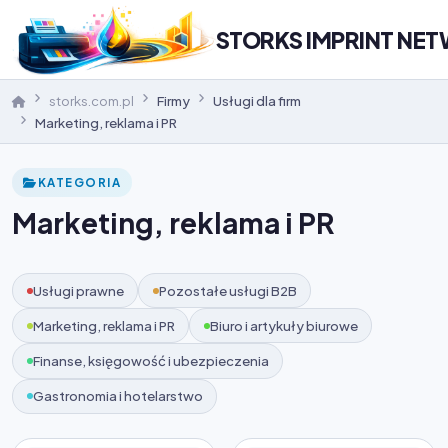
STORKS IMPRINT NE
storks.com.pl
Firmy
Usługi dla firm
Marketing, reklama i PR
KATEGORIA
Marketing, reklama i PR
Usługi prawne
Pozostałe usługi B2B
Marketing, reklama i PR
Biuro i artykuły biurowe
Finanse, księgowość i ubezpieczenia
Gastronomia i hotelarstwo