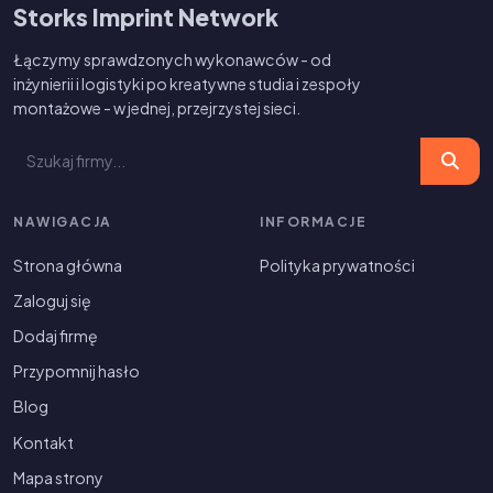
Storks Imprint Network
Łączymy sprawdzonych wykonawców - od
inżynierii i logistyki po kreatywne studia i zespoły
montażowe - w jednej, przejrzystej sieci.
NAWIGACJA
INFORMACJE
Strona główna
Polityka prywatności
Zaloguj się
Dodaj firmę
Przypomnij hasło
Blog
Kontakt
Mapa strony