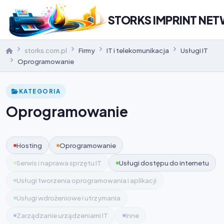
STORKS IMPRINT NE
storks.com.pl
Firmy
IT i telekomunikacja
Usługi IT
Oprogramowanie
KATEGORIA
Oprogramowanie
Hosting
Oprogramowanie
Serwis i naprawa sprzętu IT
Usługi dostępu do internetu
Usługi tworzenia oprogramowania i aplikacji
Usługi wdrożeniowe i utrzymania
Zarządzanie urządzeniami IT
Inne