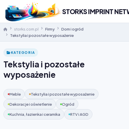
STORKS IMPRINT NE
storks.com.pl
Firmy
Dom i ogród
Tekstylia i pozostałe wyposażenie
KATEGORIA
Tekstylia i pozostałe
wyposażenie
Meble
Tekstylia i pozostałe wyposażenie
Dekoracje i oświetlenie
Ogród
Kuchnia, łazienka i ceramika
RTV i AGD