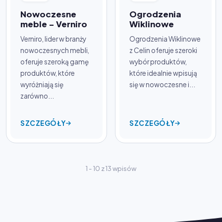
Nowoczesne
Ogrodzenia
meble - Verniro
Wiklinowe
Verniro, lider w branży
Ogrodzenia Wiklinowe
nowoczesnych mebli,
z Celin oferuje szeroki
oferuje szeroką gamę
wybór produktów,
produktów, które
które idealnie wpisują
wyróżniają się
się w nowoczesne i...
zarówno...
SZCZEGÓŁY
SZCZEGÓŁY
1 - 10 z 13 wpisów