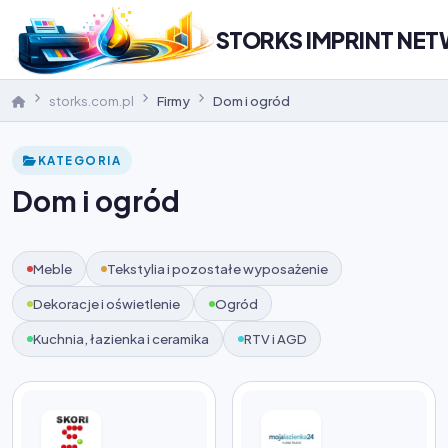
STORKS IMPRINT NE
storks.com.pl
Firmy
Dom i ogród
KATEGORIA
Dom i ogród
Meble
Tekstylia i pozostałe wyposażenie
Dekoracje i oświetlenie
Ogród
Kuchnia, łazienka i ceramika
RTV i AGD