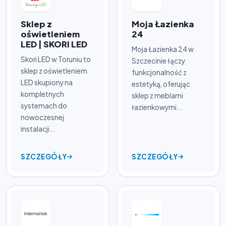
Sklep z
Moja Łazienka
oświetleniem
24
LED | SKORI LED
Moja Łazienka 24 w
Skori LED w Toruniu to
Szczecinie łączy
sklep z oświetleniem
funkcjonalność z
LED skupiony na
estetyką, oferując
kompletnych
sklep z meblami
systemach do
łazienkowymi...
nowoczesnej
instalacji...
SZCZEGÓŁY
SZCZEGÓŁY