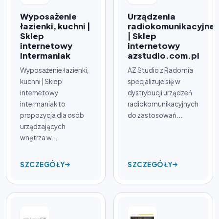
Wyposażenie
Urządzenia
łazienki, kuchni |
radiokomunikacyjne
Sklep
| Sklep
internetowy
internetowy
intermaniak
azstudio.com.pl
Wyposażenie łazienki,
AZ Studio z Radomia
kuchni | Sklep
specjalizuje się w
internetowy
dystrybucji urządzeń
intermaniak to
radiokomunikacyjnych
propozycja dla osób
do zastosowań...
urządzających
wnętrza w...
SZCZEGÓŁY
SZCZEGÓŁY