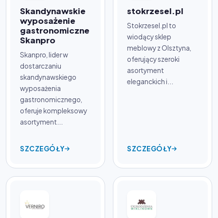
Skandynawskie
stokrzesel.pl
wyposażenie
Stokrzesel.pl to
gastronomiczne
wiodący sklep
Skanpro
meblowy z Olsztyna,
Skanpro, lider w
oferujący szeroki
dostarczaniu
asortyment
skandynawskiego
eleganckich i...
wyposażenia
gastronomicznego,
oferuje kompleksowy
asortyment...
SZCZEGÓŁY
SZCZEGÓŁY