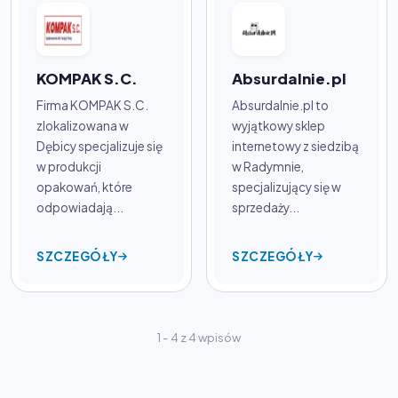
KOMPAK S.C.
Absurdalnie.pl
Firma KOMPAK S.C.
Absurdalnie.pl to
zlokalizowana w
wyjątkowy sklep
Dębicy specjalizuje się
internetowy z siedzibą
w produkcji
w Radymnie,
opakowań, które
specjalizujący się w
odpowiadają...
sprzedaży...
SZCZEGÓŁY
SZCZEGÓŁY
1 - 4 z 4 wpisów