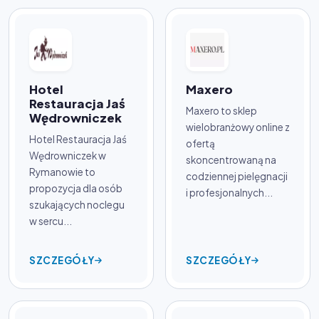
Hotel
Maxero
Restauracja Jaś
Maxero to sklep
Wędrowniczek
wielobranżowy online z
Hotel Restauracja Jaś
ofertą
Wędrowniczek w
skoncentrowaną na
Rymanowie to
codziennej pielęgnacji
propozycja dla osób
i profesjonalnych...
szukających noclegu
w sercu...
SZCZEGÓŁY
SZCZEGÓŁY