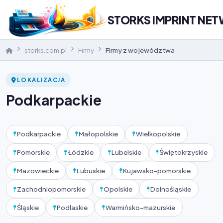
STORKS IMPRINT NE
storks.com.pl
Firmy
Firmy z województwa
LOKALIZACJA
Podkarpackie
Podkarpackie
Małopolskie
Wielkopolskie
Pomorskie
Łódzkie
Lubelskie
Świętokrzyskie
Mazowieckie
Lubuskie
Kujawsko-pomorskie
Zachodniopomorskie
Opolskie
Dolnośląskie
Śląskie
Podlaskie
Warmińsko-mazurskie