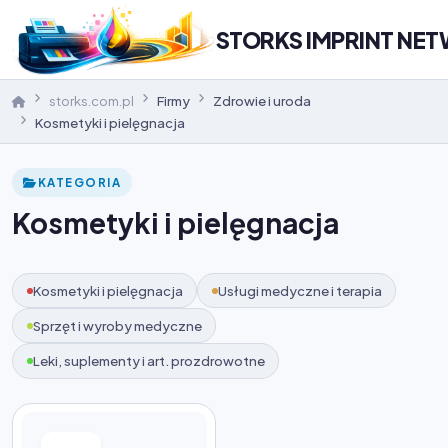
STORKS IMPRINT NE
storks.com.pl
Firmy
Zdrowie i uroda
Kosmetyki i pielęgnacja
KATEGORIA
Kosmetyki i pielęgnacja
Kosmetyki i pielęgnacja
Usługi medyczne i terapia
Sprzęt i wyroby medyczne
Leki, suplementy i art. prozdrowotne