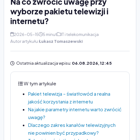
Na co zwrócić uwagę przy
wyborze pakietu telewizji i
internetu?
2026-05-15
5 minut
IT i telekomunikacja
Autor artykułu:
Łukasz Tomaszewski
Ostatnia aktualizacja wpisu:
06.08.2026, 12:45
W tym artykule
Pakiet telewizja – światłowód a realna
jakość korzystania z internetu
Na jakie parametry internetu warto zwrócić
uwagę?
Dlaczego zakres kanałów telewizyjnych
nie powinien być przypadkowy?