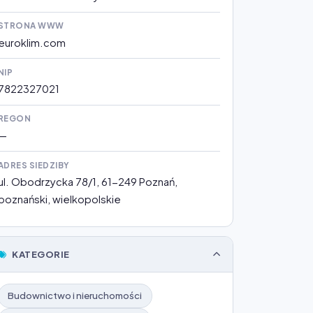
STRONA WWW
euroklim.com
NIP
7822327021
REGON
—
ADRES SIEDZIBY
ul. Obodrzycka 78/1, 61-249 Poznań,
poznański, wielkopolskie
KATEGORIE
Budownictwo i nieruchomości