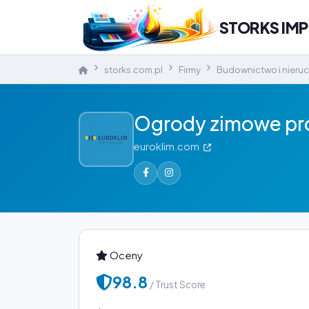
STORKS IM
storks.com.pl
Firmy
Budownictwo i nieru
Ogrody zimowe pro
euroklim.com
Oceny
98.8
/ Trust Score