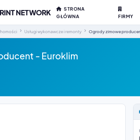
STRONA
PRINT NETWORK
GŁÓWNA
FIRMY
chomości
Usługi wykonawcze i remonty
Ogrody zimowe producent
ducent - Euroklim