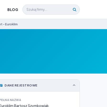
BLOG
 - Euroklim
DANE REJESTROWE
PEŁNA NAZWA
Euroklim Bartosz Szymkowiak