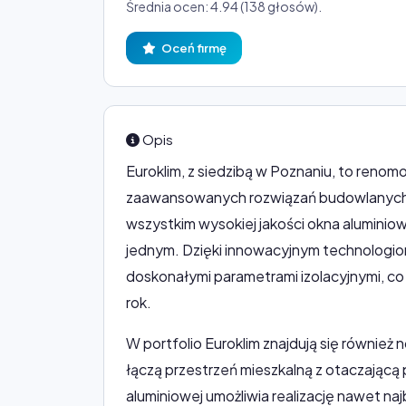
Średnia ocen: 4.94 (138 głosów).
Oceń firmę
Opis
Euroklim, z siedzibą w Poznaniu, to renom
zaawansowanych rozwiązań budowlanych z
wszystkim wysokiej jakości okna aluminiow
jednym. Dzięki innowacyjnym technologiom
doskonałymi parametrami izolacyjnymi, co
rok.
W portfolio Euroklim znajdują się równie
łączą przestrzeń mieszkalną z otaczającą 
aluminiowej umożliwia realizację nawet n