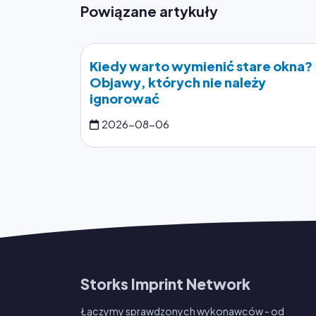
Powiązane artykuły
Kiedy warto wymienić stare okna?
Objawy, których nie należy
ignorować
2026-08-06
Storks Imprint Network
Łączymy sprawdzonych wykonawców - od