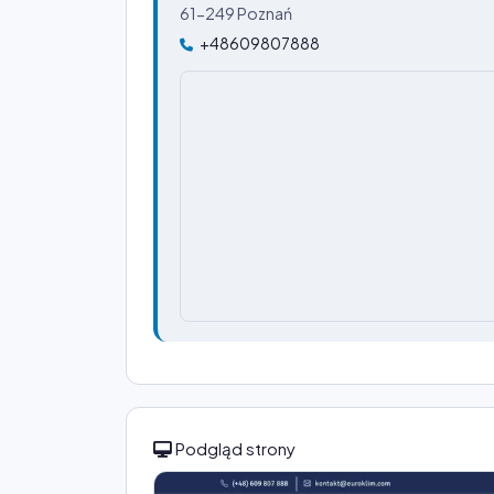
61-249 Poznań
+48609807888
Podgląd strony