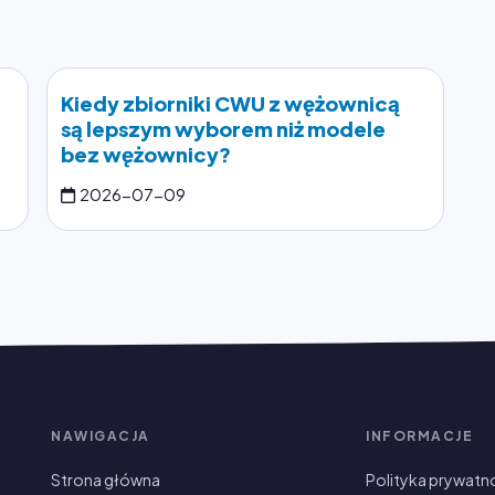
Kiedy zbiorniki CWU z wężownicą
są lepszym wyborem niż modele
bez wężownicy?
2026-07-09
NAWIGACJA
INFORMACJE
Strona główna
Polityka prywatn